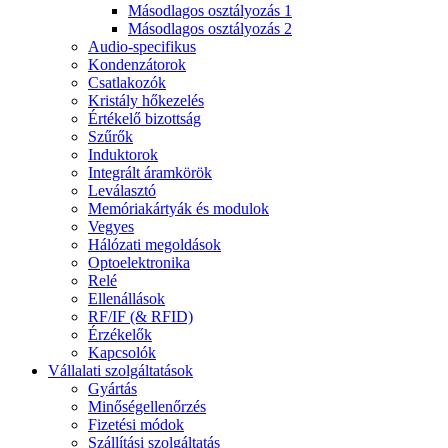
Másodlagos osztályozás 1
Másodlagos osztályozás 2
Audio-specifikus
Kondenzátorok
Csatlakozók
Kristály hőkezelés
Értékelő bizottság
Szűrők
Induktorok
Integrált áramkörök
Leválasztó
Memóriakártyák és modulok
Vegyes
Hálózati megoldások
Optoelektronika
Relé
Ellenállások
RF/IF (& RFID)
Érzékelők
Kapcsolók
Vállalati szolgáltatások
Gyártás
Minőségellenőrzés
Fizetési módok
Szállítási szolgáltatás