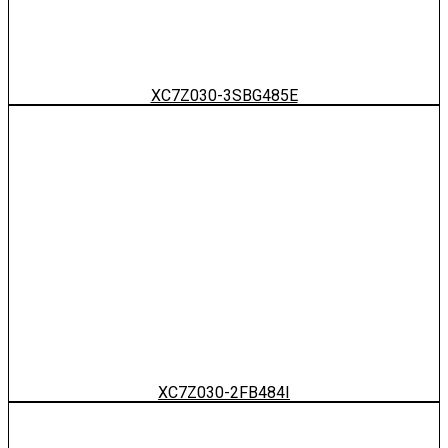
XC7Z030-3SBG485E
XC7Z030-2FB484I