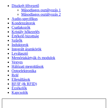
Diszkrét félvezető
Másodlagos osztályozás 1
Másodlagos osztályozás 2
Audio-specifikus
Kondenzátorok
Csatlakozók
Kristály hőkezelés
Értékelő bizottság
Szűrők
Induktorok
Integrált áramkörök
Leválasztó
Memóriakártyák és modulok
Vegyes
Hálózati megoldások
Optoelektronika
Relé
Ellenállások
RF/IF (& RFID)
Érzékelők
Kapcsolók