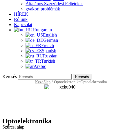
Általános Szerződési Feltételek
gyakori problémák
HÍREK
Rólunk
Kapcsolat
Hungarian
English
German
French
Spanish
Russian
Turkish
Arabic
Keresés
Keresés
Kezdőlap
/
Optoelektronika
Optoelektronika
Optoelektronika
Szűrési alap