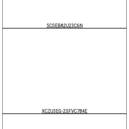
5CSEBA2U23C6N
XCZU3EG-2SFVC784E