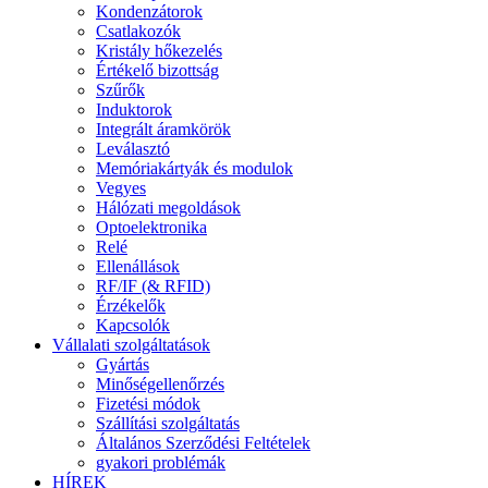
Kondenzátorok
Csatlakozók
Kristály hőkezelés
Értékelő bizottság
Szűrők
Induktorok
Integrált áramkörök
Leválasztó
Memóriakártyák és modulok
Vegyes
Hálózati megoldások
Optoelektronika
Relé
Ellenállások
RF/IF (& RFID)
Érzékelők
Kapcsolók
Vállalati szolgáltatások
Gyártás
Minőségellenőrzés
Fizetési módok
Szállítási szolgáltatás
Általános Szerződési Feltételek
gyakori problémák
HÍREK