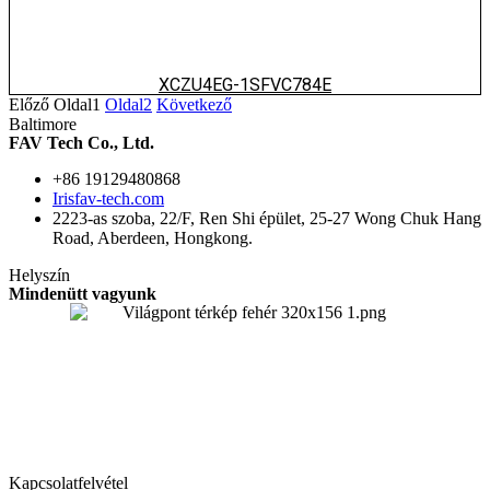
XCZU4EG-1SFVC784E
Előző
Oldal
1
Oldal
2
Következő
Baltimore
FAV Tech Co., Ltd.
+86 19129480868
Irisfav-tech.com
2223-as szoba, 22/F, Ren Shi épület, 25-27 Wong Chuk Hang
Road, Aberdeen, Hongkong.
Helyszín
Mindenütt vagyunk
Kapcsolatfelvétel