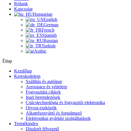
Rólunk
Kapcsolat
Hungarian
English
German
French
Spanish
Russian
Turkish
Arabic
Étlap
Kezdőlap
Kereskedelem
Szállítás és autóipar
Aerospace és védelem
Fogyasztási cikkek
Ipari berendezések
Csúcstechnológia és fogyasztói elektronika
Orvosi eszközök
Alkatrészgyártó és forgalmazó
Elektronikai gyártási szolgáltatások
Termékindex
Diszkrét félvezető