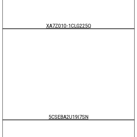
XA7Z010-1CLG225Q
5CSEBA2U19I7SN