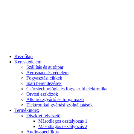
Kezdőlap
Kereskedelem
Szállítás és autóipar
Aerospace és védelem
Fogyasztási cikkek
Ipari berendezések
Csúcstechnológia és fogyasztói elektronika
Orvosi eszközök
Alkatrészgyártó és forgalmazó
Elektronikai gyártási szolgáltatások
Termékindex
Diszkrét félvezető
Másodlagos osztályozás 1
Másodlagos osztályozás 2
Audio-specifikus