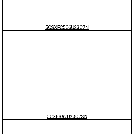
5CSXFC5C6U23C7N
5CSEBA2U23C7SN