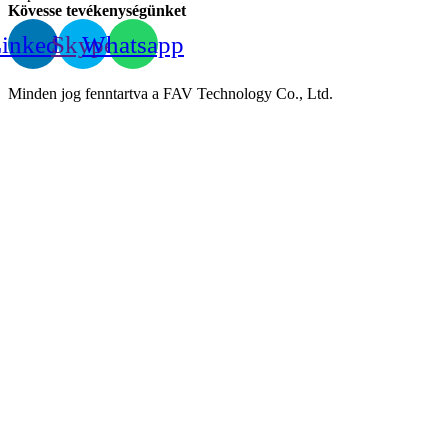
Kövesse tevékenységünket
inkedIn
Skype
Whatsapp
Minden jog fenntartva a FAV Technology Co., Ltd.