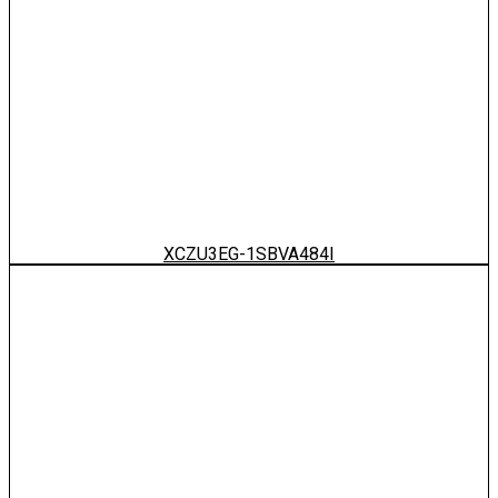
XCZU3EG-1SBVA484I