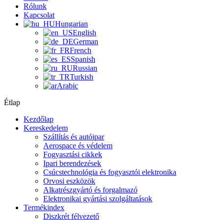
Rólunk
Kapcsolat
Hungarian
English
German
French
Spanish
Russian
Turkish
Arabic
Étlap
Kezdőlap
Kereskedelem
Szállítás és autóipar
Aerospace és védelem
Fogyasztási cikkek
Ipari berendezések
Csúcstechnológia és fogyasztói elektronika
Orvosi eszközök
Alkatrészgyártó és forgalmazó
Elektronikai gyártási szolgáltatások
Termékindex
Diszkrét félvezető