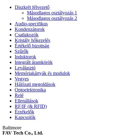
Diszkrét félvezető
Másodlagos osztályozás 1
Másodlagos osztályozás 2
Audio-specifikus
Kondenzátorok
Csatlakozók
Kristály hőkezelés
Értékelő bizottság
Szűrők
Induktorok
Integrált áramkörök
Leválasztó
Memóriakártyák és modulok
Vegyes
Hálózati megoldások
Optoelektronika
Relé
Ellenállások
RF/IF (& RFID)
Érzékelők
Kapcsolók
Baltimore
FAV Tech Co., Ltd.