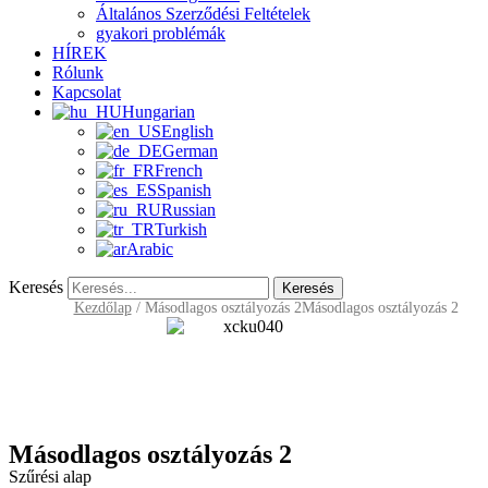
Általános Szerződési Feltételek
gyakori problémák
HÍREK
Rólunk
Kapcsolat
Hungarian
English
German
French
Spanish
Russian
Turkish
Arabic
Keresés
Keresés
Kezdőlap
/
Másodlagos osztályozás 2
Másodlagos osztályozás 2
Másodlagos osztályozás 2
Szűrési alap