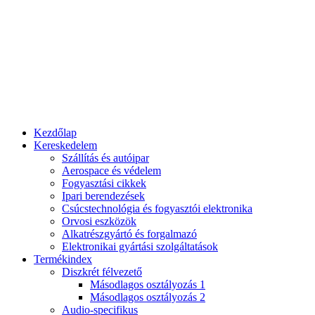
Kezdőlap
Kereskedelem
Szállítás és autóipar
Aerospace és védelem
Fogyasztási cikkek
Ipari berendezések
Csúcstechnológia és fogyasztói elektronika
Orvosi eszközök
Alkatrészgyártó és forgalmazó
Elektronikai gyártási szolgáltatások
Termékindex
Diszkrét félvezető
Másodlagos osztályozás 1
Másodlagos osztályozás 2
Audio-specifikus