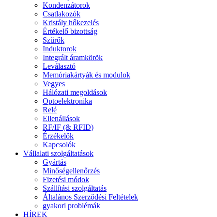
Kondenzátorok
Csatlakozók
Kristály hőkezelés
Értékelő bizottság
Szűrők
Induktorok
Integrált áramkörök
Leválasztó
Memóriakártyák és modulok
Vegyes
Hálózati megoldások
Optoelektronika
Relé
Ellenállások
RF/IF (& RFID)
Érzékelők
Kapcsolók
Vállalati szolgáltatások
Gyártás
Minőségellenőrzés
Fizetési módok
Szállítási szolgáltatás
Általános Szerződési Feltételek
gyakori problémák
HÍREK