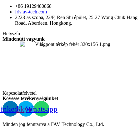
+86 19129480868
Irisfav-tech.com
2223-as szoba, 22/F, Ren Shi épület, 25-27 Wong Chuk Hang
Road, Aberdeen, Hongkong.
Helyszín
Mindenütt vagyunk
Kapcsolatfelvétel
Kövesse tevékenységünket
inkedIn
Skype
Whatsapp
Minden jog fenntartva a FAV Technology Co., Ltd.