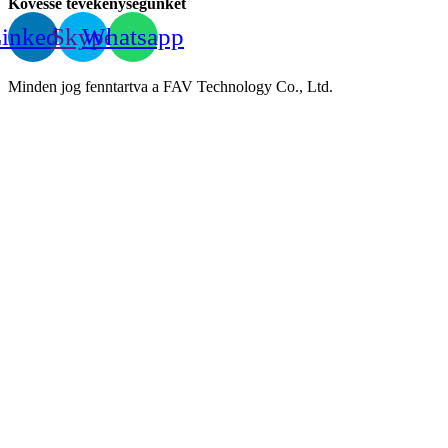
Kövesse tevékenységünket
inkedIn
Skype
Whatsapp
Minden jog fenntartva a FAV Technology Co., Ltd.