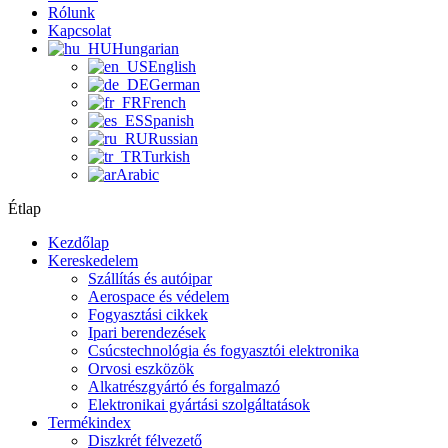
Rólunk
Kapcsolat
Hungarian
English
German
French
Spanish
Russian
Turkish
Arabic
Étlap
Kezdőlap
Kereskedelem
Szállítás és autóipar
Aerospace és védelem
Fogyasztási cikkek
Ipari berendezések
Csúcstechnológia és fogyasztói elektronika
Orvosi eszközök
Alkatrészgyártó és forgalmazó
Elektronikai gyártási szolgáltatások
Termékindex
Diszkrét félvezető