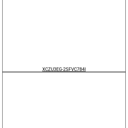
XCZU3EG-2SFVC784I