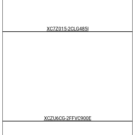
XC7Z015-2CLG485I
XCZU6CG-2FFVC900E