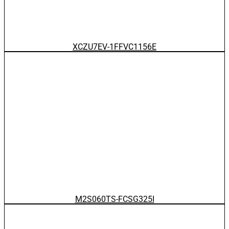
XCZU7EV-1FFVC1156E
M2S060TS-FCSG325I