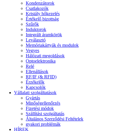
Kondenzátorok
Csatlakozók
Kristály hőkezelés
Értékelő bizottság
Szűrők
Induktorok
Integrált áramkörök
Leválasztó
Memóriakártyák és modulok
Vegyes
Hálózati megoldások
Optoelektronika
Relé
Ellenállások
RF/IF (& RFID)
Érzékelők
Kapcsolók
Vállalati szolgáltatások
Gyártás
Minőségellenőrzés
Fizetési módok
Szállítási szolgáltatás
Általános Szerződési Feltételek
gyakori problémák
HÍREK