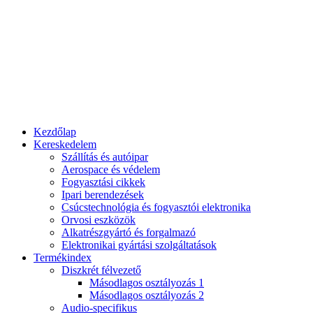
Kezdőlap
Kereskedelem
Szállítás és autóipar
Aerospace és védelem
Fogyasztási cikkek
Ipari berendezések
Csúcstechnológia és fogyasztói elektronika
Orvosi eszközök
Alkatrészgyártó és forgalmazó
Elektronikai gyártási szolgáltatások
Termékindex
Diszkrét félvezető
Másodlagos osztályozás 1
Másodlagos osztályozás 2
Audio-specifikus