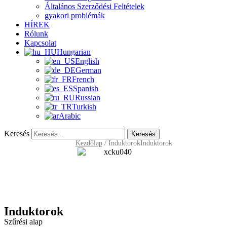
Általános Szerződési Feltételek
gyakori problémák
HÍREK
Rólunk
Kapcsolat
Hungarian
English
German
French
Spanish
Russian
Turkish
Arabic
Keresés
Keresés
Kezdőlap
/
Induktorok
Induktorok
Induktorok
Szűrési alap