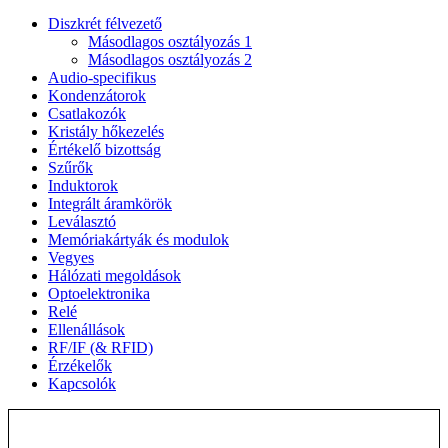
Diszkrét félvezető
Másodlagos osztályozás 1
Másodlagos osztályozás 2
Audio-specifikus
Kondenzátorok
Csatlakozók
Kristály hőkezelés
Értékelő bizottság
Szűrők
Induktorok
Integrált áramkörök
Leválasztó
Memóriakártyák és modulok
Vegyes
Hálózati megoldások
Optoelektronika
Relé
Ellenállások
RF/IF (& RFID)
Érzékelők
Kapcsolók