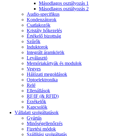
Másodlagos osztályozás 1
Másodlagos osztályozás 2
Audio-specifikus
Kondenzátorok
Csatlakozók
Kristály hőkezelés
Értékelő bizottság
Szűrők
Induktorok
Integrált áramkörök
Leválasztó
Memóriakártyák és modulok
Vegyes
Hálózati megoldások
Optoelektronika
Relé
Ellenállások
RF/IF (& RFID)
Érzékelők
Kapcsolók
Vállalati szolgáltatások
Gyártás
Minőségellenőrzés
Fizetési módok
Szállítási szolgáltatás