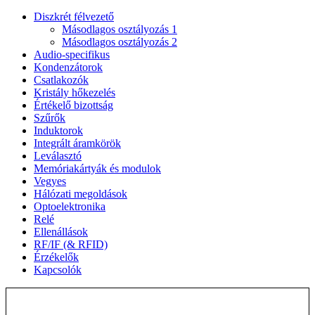
Diszkrét félvezető
Másodlagos osztályozás 1
Másodlagos osztályozás 2
Audio-specifikus
Kondenzátorok
Csatlakozók
Kristály hőkezelés
Értékelő bizottság
Szűrők
Induktorok
Integrált áramkörök
Leválasztó
Memóriakártyák és modulok
Vegyes
Hálózati megoldások
Optoelektronika
Relé
Ellenállások
RF/IF (& RFID)
Érzékelők
Kapcsolók