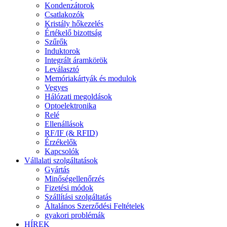
Kondenzátorok
Csatlakozók
Kristály hőkezelés
Értékelő bizottság
Szűrők
Induktorok
Integrált áramkörök
Leválasztó
Memóriakártyák és modulok
Vegyes
Hálózati megoldások
Optoelektronika
Relé
Ellenállások
RF/IF (& RFID)
Érzékelők
Kapcsolók
Vállalati szolgáltatások
Gyártás
Minőségellenőrzés
Fizetési módok
Szállítási szolgáltatás
Általános Szerződési Feltételek
gyakori problémák
HÍREK