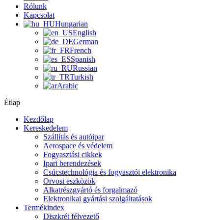
Rólunk
Kapcsolat
Hungarian
English
German
French
Spanish
Russian
Turkish
Arabic
Étlap
Kezdőlap
Kereskedelem
Szállítás és autóipar
Aerospace és védelem
Fogyasztási cikkek
Ipari berendezések
Csúcstechnológia és fogyasztói elektronika
Orvosi eszközök
Alkatrészgyártó és forgalmazó
Elektronikai gyártási szolgáltatások
Termékindex
Diszkrét félvezető