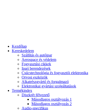
Kezdőlap
Kereskedelem
Szállítás és autóipar
Aerospace és védelem
Fogyasztási cikkek
Ipari berendezések
Csúcstechnológia és fogyasztói elektronika
Orvosi eszközök
Alkatrészgyártó és forgalmazó
Elektronikai gyártási szolgáltatások
Termékindex
Diszkrét félvezető
Másodlagos osztályozás 1
Másodlagos osztályozás 2
Audio-specifikus