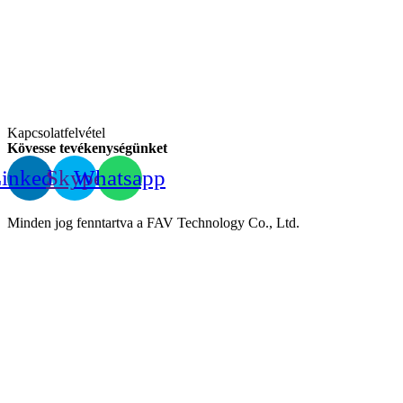
Kapcsolatfelvétel
Kövesse tevékenységünket
inkedIn
Skype
Whatsapp
Minden jog fenntartva a FAV Technology Co., Ltd.