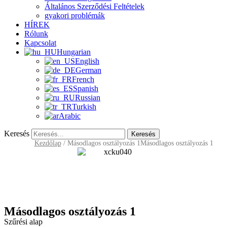
Általános Szerződési Feltételek
gyakori problémák
HÍREK
Rólunk
Kapcsolat
Hungarian
English
German
French
Spanish
Russian
Turkish
Arabic
Keresés
Keresés
Kezdőlap
/
Másodlagos osztályozás 1
Másodlagos osztályozás 1
Másodlagos osztályozás 1
Szűrési alap