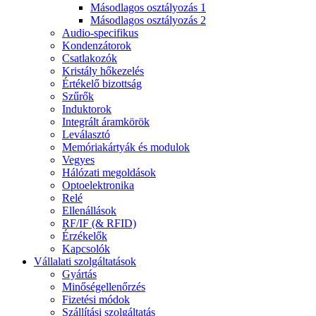
Másodlagos osztályozás 1
Másodlagos osztályozás 2
Audio-specifikus
Kondenzátorok
Csatlakozók
Kristály hőkezelés
Értékelő bizottság
Szűrők
Induktorok
Integrált áramkörök
Leválasztó
Memóriakártyák és modulok
Vegyes
Hálózati megoldások
Optoelektronika
Relé
Ellenállások
RF/IF (& RFID)
Érzékelők
Kapcsolók
Vállalati szolgáltatások
Gyártás
Minőségellenőrzés
Fizetési módok
Szállítási szolgáltatás