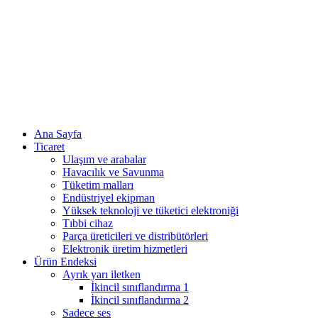
Ana Sayfa
Ticaret
Ulaşım ve arabalar
Havacılık ve Savunma
Tüketim malları
Endüstriyel ekipman
Yüksek teknoloji ve tüketici elektroniği
Tıbbi cihaz
Parça üreticileri ve distribütörleri
Elektronik üretim hizmetleri
Ürün Endeksi
Ayrık yarı iletken
İkincil sınıflandırma 1
İkincil sınıflandırma 2
Sadece ses