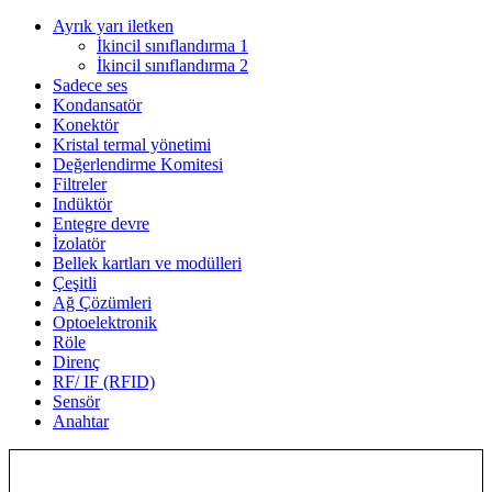
Ayrık yarı iletken
İkincil sınıflandırma 1
İkincil sınıflandırma 2
Sadece ses
Kondansatör
Konektör
Kristal termal yönetimi
Değerlendirme Komitesi
Filtreler
Indüktör
Entegre devre
İzolatör
Bellek kartları ve modülleri
Çeşitli
Ağ Çözümleri
Optoelektronik
Röle
Direnç
RF/ IF (RFID)
Sensör
Anahtar