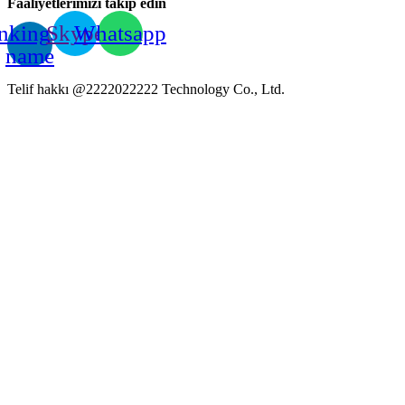
Faaliyetlerimizi takip edin
nkingstar
Skype
Whatsapp
name
Telif hakkı @2222022222 Technology Co., Ltd.