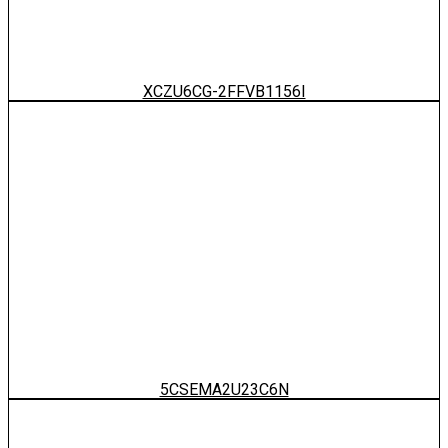
XCZU6CG-2FFVB1156I
5CSEMA2U23C6N