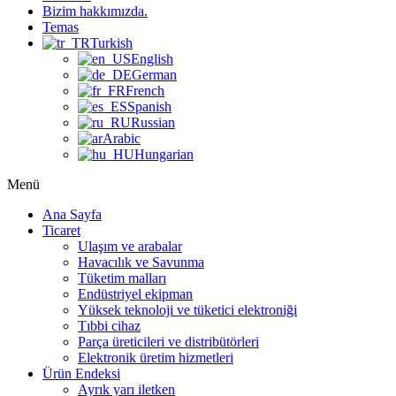
Bizim hakkımızda.
Temas
Turkish
English
German
French
Spanish
Russian
Arabic
Hungarian
Menü
Ana Sayfa
Ticaret
Ulaşım ve arabalar
Havacılık ve Savunma
Tüketim malları
Endüstriyel ekipman
Yüksek teknoloji ve tüketici elektroniği
Tıbbi cihaz
Parça üreticileri ve distribütörleri
Elektronik üretim hizmetleri
Ürün Endeksi
Ayrık yarı iletken