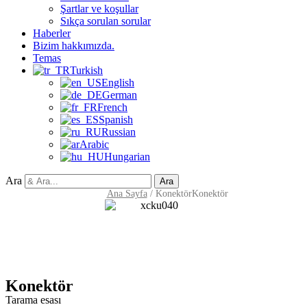
Şartlar ve koşullar
Sıkça sorulan sorular
Haberler
Bizim hakkımızda.
Temas
Turkish
English
German
French
Spanish
Russian
Arabic
Hungarian
Ara
Ara
Ana Sayfa
/
Konektör
Konektör
Konektör
Tarama esası