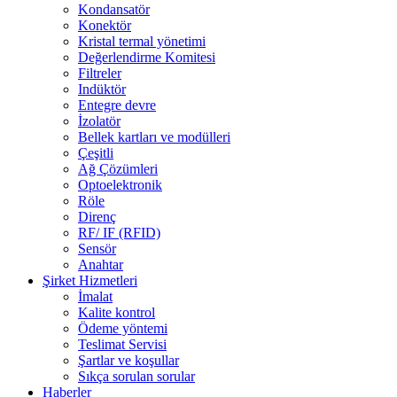
Kondansatör
Konektör
Kristal termal yönetimi
Değerlendirme Komitesi
Filtreler
Indüktör
Entegre devre
İzolatör
Bellek kartları ve modülleri
Çeşitli
Ağ Çözümleri
Optoelektronik
Röle
Direnç
RF/ IF (RFID)
Sensör
Anahtar
Şirket Hizmetleri
İmalat
Kalite kontrol
Ödeme yöntemi
Teslimat Servisi
Şartlar ve koşullar
Sıkça sorulan sorular
Haberler