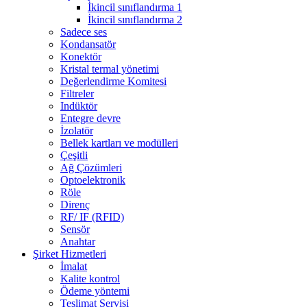
İkincil sınıflandırma 1
İkincil sınıflandırma 2
Sadece ses
Kondansatör
Konektör
Kristal termal yönetimi
Değerlendirme Komitesi
Filtreler
Indüktör
Entegre devre
İzolatör
Bellek kartları ve modülleri
Çeşitli
Ağ Çözümleri
Optoelektronik
Röle
Direnç
RF/ IF (RFID)
Sensör
Anahtar
Şirket Hizmetleri
İmalat
Kalite kontrol
Ödeme yöntemi
Teslimat Servisi